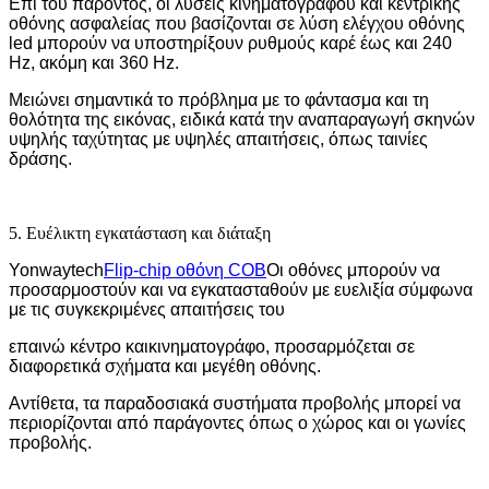
Επί του παρόντος, οι λύσεις κινηματογράφου και κεντρικής
οθόνης ασφαλείας που βασίζονται σε λύση ελέγχου οθόνης
led μπορούν να υποστηρίξουν ρυθμούς καρέ έως και 240
Hz, ακόμη και 360 Hz.
Μειώνει σημαντικά το πρόβλημα με το φάντασμα και τη
θολότητα της εικόνας, ειδικά κατά την αναπαραγωγή σκηνών
υψηλής ταχύτητας με υψηλές απαιτήσεις, όπως ταινίες
δράσης.
5. Ευέλικτη εγκατάσταση και διάταξη
Yonwaytech
Flip-chip οθόνη COB
Οι οθόνες μπορούν να
προσαρμοστούν και να εγκατασταθούν με ευελιξία σύμφωνα
με τις συγκεκριμένες απαιτήσεις του
επαινώ κέντρο και
κινηματογράφο, προσαρμόζεται σε
διαφορετικά σχήματα και μεγέθη οθόνης.
Αντίθετα, τα παραδοσιακά συστήματα προβολής μπορεί να
περιορίζονται από παράγοντες όπως ο χώρος και οι γωνίες
προβολής.