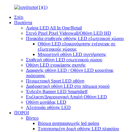
Σπίτι
Προϊόντα
Αφίσα LED All In One/Retail
Στενό Pixel Pixel Videowall/Οθόνη LED HD
Πινακίδα σταθερής οθόνης LED εξωτερικού χώρου
Οθόνη LED εξοικονόμησης ενέργειας σε
εξωτερικούς χώρους
Μπροστινή οθόνη LED συντήρησης
Σταθερή οθόνη LED εσωτερικού χώρου
Οθόνη LED ενοικίασης σκηνής
Διαφανής οθόνη LED / Οθόνη LED κουρτίνας
πρόσοψης
Περιμετρική Sport LED οθόνη
Διαδραστική οθόνη LED στο πάτωμα χορού
Ένδειξη Banner LED Smartshelf
Ευέλικτη/Δημιουργική Απαλή Οθόνη LED
Οθόνη μονάδας LED
Αξεσουάρ οθόνης LED
ΠΟΡΟΙ
Βίντεο
Βύσμα αναπαραγωγής led αφίσα
Τυποποιημένη δομή οθόνης LED πλαισίου