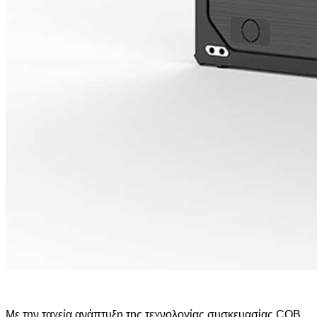
Με την ταχεία ανάπτυξη της τεχνολογίας συσκευασίας COB