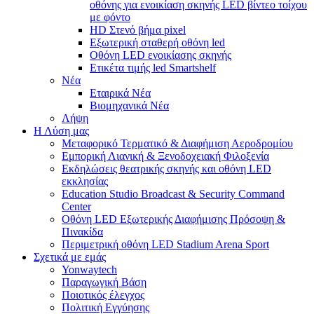
οθόνης για ενοικίαση σκηνής LED βίντεο τοίχου
με φόντο
HD Στενό βήμα pixel
Εξωτερική σταθερή οθόνη led
Οθόνη LED ενοικίασης σκηνής
Ετικέτα τιμής led Smartshelf
Νέα
Εταιρικά Νέα
Βιομηχανικά Νέα
Λήψη
Η Λύση μας
Μεταφορικό Τερματικό & Διαφήμιση Αεροδρομίου
Εμπορική Λιανική & Ξενοδοχειακή Φιλοξενία
Εκδηλώσεις θεατρικής σκηνής και οθόνη LED
εκκλησίας
Education Studio Broadcast & Security Command
Center
Οθόνη LED Εξωτερικής Διαφήμισης Πρόσοψη &
Πινακίδα
Περιμετρική οθόνη LED Stadium Arena Sport
Σχετικά με εμάς
Yonwaytech
Παραγωγική Βάση
Ποιοτικός έλεγχος
Πολιτική Εγγύησης