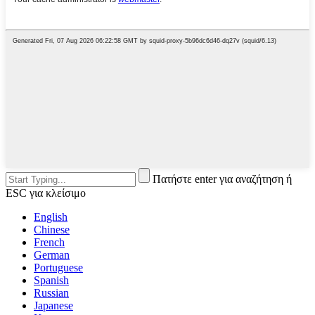
Πατήστε enter για αναζήτηση ή
ESC για κλείσιμο
English
Chinese
French
German
Portuguese
Spanish
Russian
Japanese