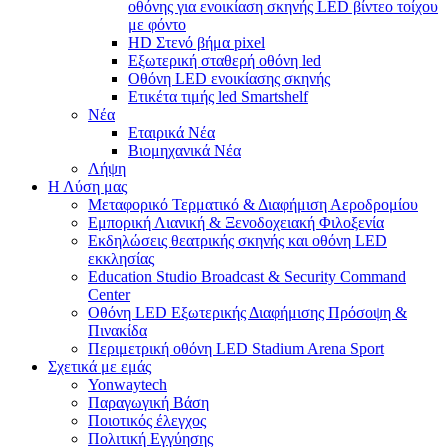
οθόνης για ενοικίαση σκηνής LED βίντεο τοίχου
με φόντο
HD Στενό βήμα pixel
Εξωτερική σταθερή οθόνη led
Οθόνη LED ενοικίασης σκηνής
Ετικέτα τιμής led Smartshelf
Νέα
Εταιρικά Νέα
Βιομηχανικά Νέα
Λήψη
Η Λύση μας
Μεταφορικό Τερματικό & Διαφήμιση Αεροδρομίου
Εμπορική Λιανική & Ξενοδοχειακή Φιλοξενία
Εκδηλώσεις θεατρικής σκηνής και οθόνη LED
εκκλησίας
Education Studio Broadcast & Security Command
Center
Οθόνη LED Εξωτερικής Διαφήμισης Πρόσοψη &
Πινακίδα
Περιμετρική οθόνη LED Stadium Arena Sport
Σχετικά με εμάς
Yonwaytech
Παραγωγική Βάση
Ποιοτικός έλεγχος
Πολιτική Εγγύησης