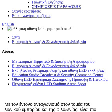
Πολιτική Εγγύησης
ΣΗΜΕΙΩΣΕΙΣ ΠΑΡΑΔΟΣΗΣ
Συχνές ερωτήσεις
Επικοινωνήστε μαζί μας
English
Σπίτι
Εμπορική Λιανική & Ξενοδοχειακή Φιλοξενία
Λύσεις
Μεταφορικό Τερματικό & Διαφήμιση Αεροδρομίου
Εμπορική Λιανική & Ξενοδοχειακή Φιλοξενία
Εκδηλώσεις θεατρικής σκηνής και οθόνη LED εκκλησίας
Education Studio Broadcast & Security Command Center
Οθόνη LED Εξωτερικής Διαφήμισης Πρόσοψη & Πινακίδα
Περιμετρική οθόνη LED Stadium Arena Sport
Με τον έντονο ανταγωνισμό στον τομέα του
λιανικού εμπορίου και της φιλοξενίας, είναι πιο