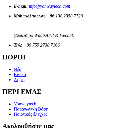
E-mail:
info@yonwaytech.com
Mob πωλήσεων:
+86 138 2358 7729
(Διαθέσιμο WhatsAPP & Wechat)
Τηλ:
+86 755 2738 7166
ΠΟΡΟΙ
Νέα
Βίντεο
Λήψη
ΠΕΡΙ ΕΜΑΣ
Yonwaytech
Παραγωγική Βάση
Ποιοτικός έλεγχος
Ακολουθήστε μας