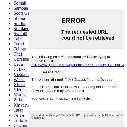
Somali
Samoan
Scots Gaelic
Shona
Sindhi
Sundanese
Swahili
Tajik
Tamil
Telugu
Thai
Ukrainian
Urdu
Uzbek
Vietnamese
Welsh
Xhosa
Yiddish
Yoruba
Zulu
Kinyarwanda
Tatar
Oriya
Turkmen
Uyghur