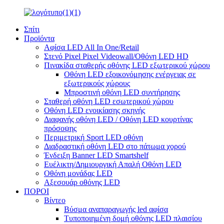
Σπίτι
Προϊόντα
Αφίσα LED All In One/Retail
Στενό Pixel Pixel Videowall/Οθόνη LED HD
Πινακίδα σταθερής οθόνης LED εξωτερικού χώρου
Οθόνη LED εξοικονόμησης ενέργειας σε
εξωτερικούς χώρους
Μπροστινή οθόνη LED συντήρησης
Σταθερή οθόνη LED εσωτερικού χώρου
Οθόνη LED ενοικίασης σκηνής
Διαφανής οθόνη LED / Οθόνη LED κουρτίνας
πρόσοψης
Περιμετρική Sport LED οθόνη
Διαδραστική οθόνη LED στο πάτωμα χορού
Ένδειξη Banner LED Smartshelf
Ευέλικτη/Δημιουργική Απαλή Οθόνη LED
Οθόνη μονάδας LED
Αξεσουάρ οθόνης LED
ΠΟΡΟΙ
Βίντεο
Βύσμα αναπαραγωγής led αφίσα
Τυποποιημένη δομή οθόνης LED πλαισίου