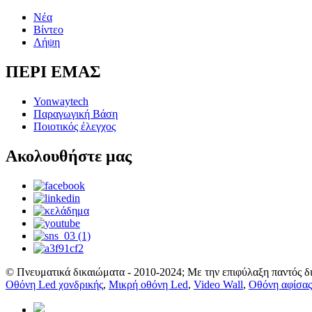
Νέα
Βίντεο
Λήψη
ΠΕΡΙ ΕΜΑΣ
Yonwaytech
Παραγωγική Βάση
Ποιοτικός έλεγχος
Ακολουθήστε μας
© Πνευματικά δικαιώματα - 2010-2024; Με την επιφύλαξη παντός δ
Οθόνη Led χονδρικής
,
Μικρή οθόνη Led
,
Video Wall
,
Οθόνη αφίσα