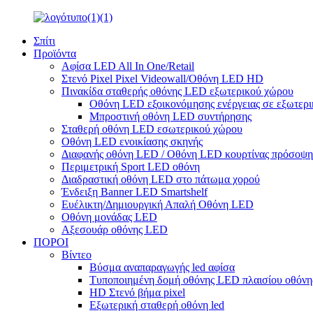
Σπίτι
Προϊόντα
Αφίσα LED All In One/Retail
Στενό Pixel Pixel Videowall/Οθόνη LED HD
Πινακίδα σταθερής οθόνης LED εξωτερικού χώρου
Οθόνη LED εξοικονόμησης ενέργειας σε εξωτερι
Μπροστινή οθόνη LED συντήρησης
Σταθερή οθόνη LED εσωτερικού χώρου
Οθόνη LED ενοικίασης σκηνής
Διαφανής οθόνη LED / Οθόνη LED κουρτίνας πρόσοψη
Περιμετρική Sport LED οθόνη
Διαδραστική οθόνη LED στο πάτωμα χορού
Ένδειξη Banner LED Smartshelf
Ευέλικτη/Δημιουργική Απαλή Οθόνη LED
Οθόνη μονάδας LED
Αξεσουάρ οθόνης LED
ΠΟΡΟΙ
Βίντεο
Βύσμα αναπαραγωγής led αφίσα
Τυποποιημένη δομή οθόνης LED πλαισίου οθόνης 
HD Στενό βήμα pixel
Εξωτερική σταθερή οθόνη led