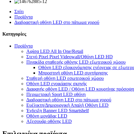
Σπίτι
Προϊόντα
Διαδραστική οθόνη LED στο πάτωμα χορού
Κατηγορίες
Προϊόντα
Αφίσα LED All In One/Retail
Στενό Pixel Pixel Videowall/Οθόνη LED HD
Πινακίδα σταθερής οθόνης LED εξωτερικού χώρου
Οθόνη LED εξοικονόμησης ενέργειας σε εξωτερι
Μπροστινή οθόνη LED συντήρησης
Σταθερή οθόνη LED εσωτερικού χώρου
Οθόνη LED ενοικίασης σκηνής
Διαφανής οθόνη LED / Οθόνη LED κουρτίνας πρόσοψη
Περιμετρική Sport LED οθόνη
Διαδραστική οθόνη LED στο πάτωμα χορού
Ευέλικτη/Δημιουργική Απαλή Οθόνη LED
Ένδειξη Banner LED Smartshelf
Οθόνη μονάδας LED
Αξεσουάρ οθόνης LED
Επιλεγμένα προϊόντα