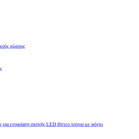
κούς χώρους
ς
για ενοικίαση σκηνής LED βίντεο τοίχου με φόντο