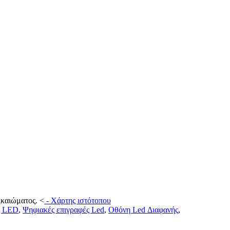
ικαιώματος.
<
-
Χάρτης ιστότοπου
ς LED
,
Ψηφιακές επιγραφές Led
,
Οθόνη Led Διαφανής
,