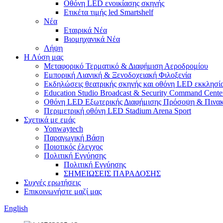
Οθόνη LED ενοικίασης σκηνής
Ετικέτα τιμής led Smartshelf
Νέα
Εταιρικά Νέα
Βιομηχανικά Νέα
Λήψη
Η Λύση μας
Μεταφορικό Τερματικό & Διαφήμιση Αεροδρομίου
Εμπορική Λιανική & Ξενοδοχειακή Φιλοξενία
Εκδηλώσεις θεατρικής σκηνής και οθόνη LED εκκλησί
Education Studio Broadcast & Security Command Cente
Οθόνη LED Εξωτερικής Διαφήμισης Πρόσοψη & Πινακ
Περιμετρική οθόνη LED Stadium Arena Sport
Σχετικά με εμάς
Yonwaytech
Παραγωγική Βάση
Ποιοτικός έλεγχος
Πολιτική Εγγύησης
Πολιτική Εγγύησης
ΣΗΜΕΙΩΣΕΙΣ ΠΑΡΑΔΟΣΗΣ
Συχνές ερωτήσεις
Επικοινωνήστε μαζί μας
English