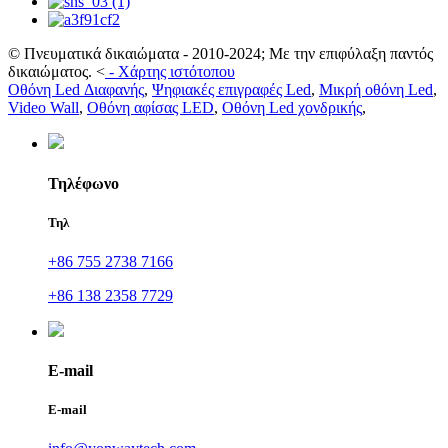
© Πνευματικά δικαιώματα - 2010-2024; Με την επιφύλαξη παντός
δικαιώματος.
<
-
Χάρτης ιστότοπου
Οθόνη Led Διαφανής
,
Ψηφιακές επιγραφές Led
,
Μικρή οθόνη Led
,
Video Wall
,
Οθόνη αφίσας LED
,
Οθόνη Led χονδρικής
,
Τηλέφωνο
Τηλ
+86 755 2738 7166
+86 138 2358 7729
E-mail
E-mail