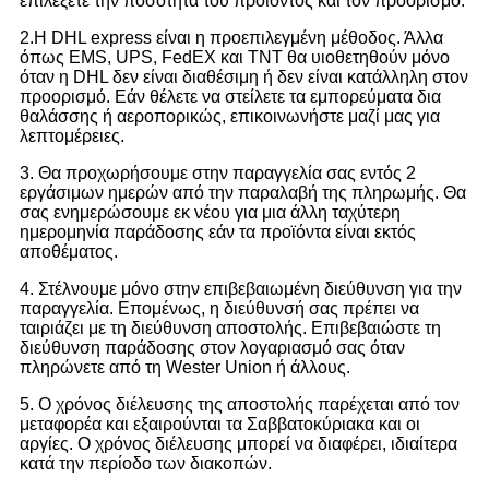
επιλέξετε την ποσότητα του προϊόντος και τον προορισμό.
2.Η DHL express είναι η προεπιλεγμένη μέθοδος. Άλλα
όπως EMS, UPS, FedEX και TNT θα υιοθετηθούν μόνο
όταν η DHL δεν είναι διαθέσιμη ή δεν είναι κατάλληλη στον
προορισμό. Εάν θέλετε να στείλετε τα εμπορεύματα δια
θαλάσσης ή αεροπορικώς, επικοινωνήστε μαζί μας για
λεπτομέρειες.
3. Θα προχωρήσουμε στην παραγγελία σας εντός 2
εργάσιμων ημερών από την παραλαβή της πληρωμής. Θα
σας ενημερώσουμε εκ νέου για μια άλλη ταχύτερη
ημερομηνία παράδοσης εάν τα προϊόντα είναι εκτός
αποθέματος.
4. Στέλνουμε μόνο στην επιβεβαιωμένη διεύθυνση για την
παραγγελία. Επομένως, η διεύθυνσή σας πρέπει να
ταιριάζει με τη διεύθυνση αποστολής. Επιβεβαιώστε τη
διεύθυνση παράδοσης στον λογαριασμό σας όταν
πληρώνετε από τη Wester Union ή άλλους.
5. Ο χρόνος διέλευσης της αποστολής παρέχεται από τον
μεταφορέα και εξαιρούνται τα Σαββατοκύριακα και οι
αργίες. Ο χρόνος διέλευσης μπορεί να διαφέρει, ιδιαίτερα
κατά την περίοδο των διακοπών.