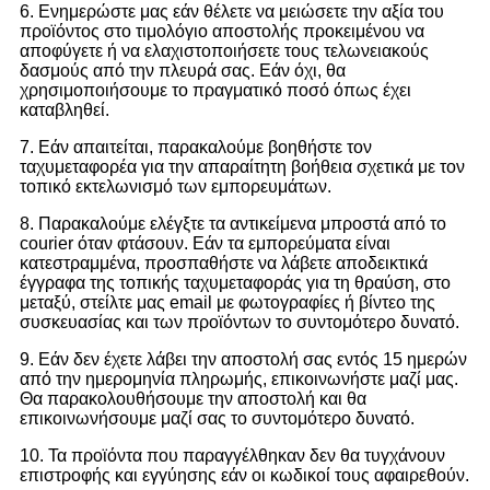
6. Ενημερώστε μας εάν θέλετε να μειώσετε την αξία του
προϊόντος στο τιμολόγιο αποστολής προκειμένου να
αποφύγετε ή να ελαχιστοποιήσετε τους τελωνειακούς
δασμούς από την πλευρά σας. Εάν όχι, θα
χρησιμοποιήσουμε το πραγματικό ποσό όπως έχει
καταβληθεί.
7. Εάν απαιτείται, παρακαλούμε βοηθήστε τον
ταχυμεταφορέα για την απαραίτητη βοήθεια σχετικά με τον
τοπικό εκτελωνισμό των εμπορευμάτων.
8. Παρακαλούμε ελέγξτε τα αντικείμενα μπροστά από το
courier όταν φτάσουν. Εάν τα εμπορεύματα είναι
κατεστραμμένα, προσπαθήστε να λάβετε αποδεικτικά
έγγραφα της τοπικής ταχυμεταφοράς για τη θραύση, στο
μεταξύ, στείλτε μας email με φωτογραφίες ή βίντεο της
συσκευασίας και των προϊόντων το συντομότερο δυνατό.
9. Εάν δεν έχετε λάβει την αποστολή σας εντός 15 ημερών
από την ημερομηνία πληρωμής, επικοινωνήστε μαζί μας.
Θα παρακολουθήσουμε την αποστολή και θα
επικοινωνήσουμε μαζί σας το συντομότερο δυνατό.
10. Τα προϊόντα που παραγγέλθηκαν δεν θα τυγχάνουν
επιστροφής και εγγύησης εάν οι κωδικοί τους αφαιρεθούν.