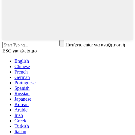
Πατήστε enter για αναζήτηση ή
ESC για κλείσιμο
English
Chinese
French
German
Portuguese
Spanish
Russian
Japanese
Korean
Arabic
Irish
Greek
Turkish
Italian