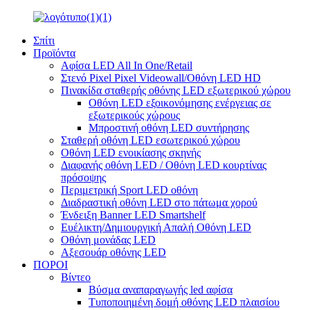
Σπίτι
Προϊόντα
Αφίσα LED All In One/Retail
Στενό Pixel Pixel Videowall/Οθόνη LED HD
Πινακίδα σταθερής οθόνης LED εξωτερικού χώρου
Οθόνη LED εξοικονόμησης ενέργειας σε
εξωτερικούς χώρους
Μπροστινή οθόνη LED συντήρησης
Σταθερή οθόνη LED εσωτερικού χώρου
Οθόνη LED ενοικίασης σκηνής
Διαφανής οθόνη LED / Οθόνη LED κουρτίνας
πρόσοψης
Περιμετρική Sport LED οθόνη
Διαδραστική οθόνη LED στο πάτωμα χορού
Ένδειξη Banner LED Smartshelf
Ευέλικτη/Δημιουργική Απαλή Οθόνη LED
Οθόνη μονάδας LED
Αξεσουάρ οθόνης LED
ΠΟΡΟΙ
Βίντεο
Βύσμα αναπαραγωγής led αφίσα
Τυποποιημένη δομή οθόνης LED πλαισίου