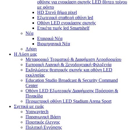
οθόνης για ενοικίαση σκηνής LED βίντεο τοίχου
με φόντο
HD Στενό βήμα pixel
Εξωτερική σταθερή οθόνη led
Οθόνη LED ενοικίασης σκηνής
Ετικέτα τιμής led Smartshelf
Νέα
Εταιρικά Νέα
Βιομηχανικά Νέα
Λήψη
Η Λύση μας
Μεταφορικό Τερματικό & Διαφήμιση Αεροδρομίου
Εμπορική Λιανική & Ξενοδοχειακή Φιλοξενία
Εκδηλώσεις θεατρικής σκηνής και οθόνη LED
εκκλησίας
Education Studio Broadcast & Security Command
Center
Οθόνη LED Εξωτερικής Διαφήμισης Πρόσοψη &
Πινακίδα
Περιμετρική οθόνη LED Stadium Arena Sport
Σχετικά με εμάς
Yonwaytech
Παραγωγική Βάση
Ποιοτικός έλεγχος
Πολιτική Εγγύησης