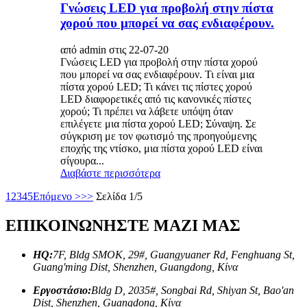
Γνώσεις LED για προβολή στην πίστα
χορού που μπορεί να σας ενδιαφέρουν.
από admin στις 22-07-20
Γνώσεις LED για προβολή στην πίστα χορού
που μπορεί να σας ενδιαφέρουν. Τι είναι μια
πίστα χορού LED; Τι κάνει τις πίστες χορού
LED διαφορετικές από τις κανονικές πίστες
χορού; Τι πρέπει να λάβετε υπόψη όταν
επιλέγετε μια πίστα χορού LED; Σύναψη. Σε
σύγκριση με τον φωτισμό της προηγούμενης
εποχής της ντίσκο, μια πίστα χορού LED είναι
σίγουρα...
Διαβάστε περισσότερα
1
2
3
4
5
Επόμενο >
>>
Σελίδα 1/5
ΕΠΙΚΟΙΝΩΝΗΣΤΕ ΜΑΖΙ ΜΑΣ
HQ:
7F, Bldg SMOK, 29#, Guangyuaner Rd, Fenghuang St,
Guang'ming Dist, Shenzhen, Guangdong, Κίνα
Εργοστάσιο:
Bldg D, 2035#, Songbai Rd, Shiyan St, Bao'an
Dist, Shenzhen, Guangdong, Κίνα