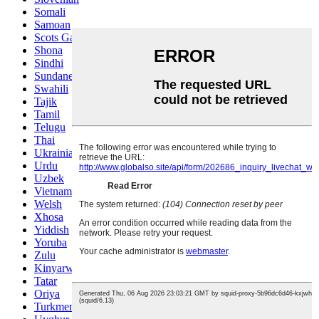
Somali
Samoan
Scots Gaelic
Shona
Sindhi
Sundanese
Swahili
Tajik
Tamil
Telugu
Thai
Ukrainian
Urdu
Uzbek
Vietnamese
Welsh
Xhosa
Yiddish
Yoruba
Zulu
Kinyarwanda
Tatar
Oriya
Turkmen