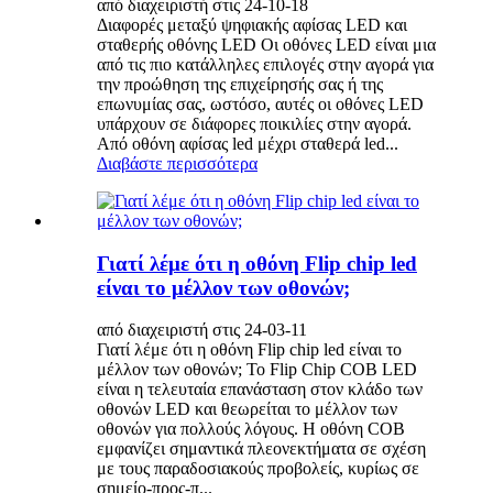
από διαχειριστή στις 24-10-18
Διαφορές μεταξύ ψηφιακής αφίσας LED και
σταθερής οθόνης LED Οι οθόνες LED είναι μια
από τις πιο κατάλληλες επιλογές στην αγορά για
την προώθηση της επιχείρησής σας ή της
επωνυμίας σας, ωστόσο, αυτές οι οθόνες LED
υπάρχουν σε διάφορες ποικιλίες στην αγορά.
Από οθόνη αφίσας led μέχρι σταθερά led...
Διαβάστε περισσότερα
Γιατί λέμε ότι η οθόνη Flip chip led
είναι το μέλλον των οθονών;
από διαχειριστή στις 24-03-11
Γιατί λέμε ότι η οθόνη Flip chip led είναι το
μέλλον των οθονών; Το Flip Chip COB LED
είναι η τελευταία επανάσταση στον κλάδο των
οθονών LED και θεωρείται το μέλλον των
οθονών για πολλούς λόγους. Η οθόνη COB
εμφανίζει σημαντικά πλεονεκτήματα σε σχέση
με τους παραδοσιακούς προβολείς, κυρίως σε
σημείο-προς-π...