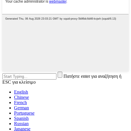
Πατήστε enter για αναζήτηση ή
ESC για κλείσιμο
English
Chinese
French
German
Portuguese
Spanish
Russian
Japanese