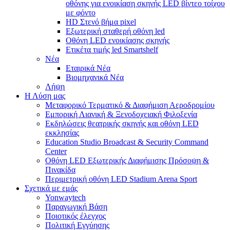
οθόνης για ενοικίαση σκηνής LED βίντεο τοίχου
με φόντο
HD Στενό βήμα pixel
Εξωτερική σταθερή οθόνη led
Οθόνη LED ενοικίασης σκηνής
Ετικέτα τιμής led Smartshelf
Νέα
Εταιρικά Νέα
Βιομηχανικά Νέα
Λήψη
Η Λύση μας
Μεταφορικό Τερματικό & Διαφήμιση Αεροδρομίου
Εμπορική Λιανική & Ξενοδοχειακή Φιλοξενία
Εκδηλώσεις θεατρικής σκηνής και οθόνη LED
εκκλησίας
Education Studio Broadcast & Security Command
Center
Οθόνη LED Εξωτερικής Διαφήμισης Πρόσοψη &
Πινακίδα
Περιμετρική οθόνη LED Stadium Arena Sport
Σχετικά με εμάς
Yonwaytech
Παραγωγική Βάση
Ποιοτικός έλεγχος
Πολιτική Εγγύησης