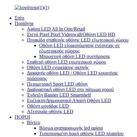
Σπίτι
Προϊόντα
Αφίσα LED All In One/Retail
Στενό Pixel Pixel Videowall/Οθόνη LED HD
Πινακίδα σταθερής οθόνης LED εξωτερικού χώρου
Οθόνη LED εξοικονόμησης ενέργειας σε
εξωτερικούς χώρους
Μπροστινή οθόνη LED συντήρησης
Σταθερή οθόνη LED εσωτερικού χώρου
Οθόνη LED ενοικίασης σκηνής
Διαφανής οθόνη LED / Οθόνη LED κουρτίνας
πρόσοψης
Περιμετρική Sport LED οθόνη
Διαδραστική οθόνη LED στο πάτωμα χορού
Ένδειξη Banner LED Smartshelf
Ευέλικτη/Δημιουργική Απαλή Οθόνη LED
Οθόνη μονάδας LED
Αξεσουάρ οθόνης LED
ΠΟΡΟΙ
Βίντεο
Βύσμα αναπαραγωγής led αφίσα
Τυποποιημένη δομή οθόνης LED πλαισίου