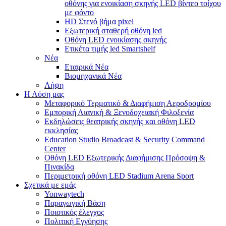
οθόνης για ενοικίαση σκηνής LED βίντεο τοίχου
με φόντο
HD Στενό βήμα pixel
Εξωτερική σταθερή οθόνη led
Οθόνη LED ενοικίασης σκηνής
Ετικέτα τιμής led Smartshelf
Νέα
Εταιρικά Νέα
Βιομηχανικά Νέα
Λήψη
Η Λύση μας
Μεταφορικό Τερματικό & Διαφήμιση Αεροδρομίου
Εμπορική Λιανική & Ξενοδοχειακή Φιλοξενία
Εκδηλώσεις θεατρικής σκηνής και οθόνη LED
εκκλησίας
Education Studio Broadcast & Security Command
Center
Οθόνη LED Εξωτερικής Διαφήμισης Πρόσοψη &
Πινακίδα
Περιμετρική οθόνη LED Stadium Arena Sport
Σχετικά με εμάς
Yonwaytech
Παραγωγική Βάση
Ποιοτικός έλεγχος
Πολιτική Εγγύησης