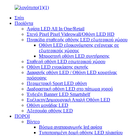
Σπίτι
Προϊόντα
Αφίσα LED All In One/Retail
Στενό Pixel Pixel Videowall/Οθόνη LED HD
Πινακίδα σταθερής οθόνης LED εξωτερικού χώρου
Οθόνη LED εξοικονόμησης ενέργειας σε
εξωτερικούς χώρους
Μπροστινή οθόνη LED συντήρησης
Σταθερή οθόνη LED εσωτερικού χώρου
Οθόνη LED ενοικίασης σκηνής
Διαφανής οθόνη LED / Οθόνη LED κουρτίνας
πρόσοψης
Περιμετρική Sport LED οθόνη
Διαδραστική οθόνη LED στο πάτωμα χορού
Ένδειξη Banner LED Smartshelf
Ευέλικτη/Δημιουργική Απαλή Οθόνη LED
Οθόνη μονάδας LED
Αξεσουάρ οθόνης LED
ΠΟΡΟΙ
Βίντεο
Βύσμα αναπαραγωγής led αφίσα
Τυποποιημένη δομή οθόνης LED πλαισίου