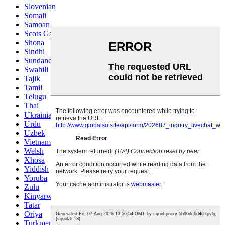
Slovenian
Somali
Samoan
Scots Gaelic
Shona
Sindhi
Sundanese
Swahili
Tajik
Tamil
Telugu
Thai
Ukrainian
Urdu
Uzbek
Vietnamese
Welsh
Xhosa
Yiddish
Yoruba
Zulu
Kinyarwanda
Tatar
Oriya
Turkmen