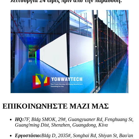
λειτουργία 24 ώρες πριν από την παράδοση.
ΕΠΙΚΟΙΝΩΝΗΣΤΕ ΜΑΖΙ ΜΑΣ
HQ:
7F, Bldg SMOK, 29#, Guangyuaner Rd, Fenghuang St,
Guang'ming Dist, Shenzhen, Guangdong, Κίνα
Εργοστάσιο:
Bldg D, 2035#, Songbai Rd, Shiyan St, Bao'an