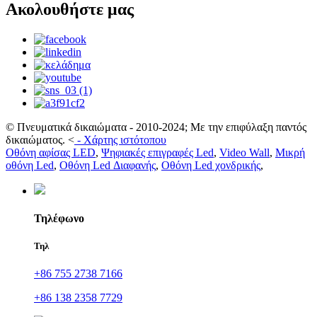
Ακολουθήστε μας
© Πνευματικά δικαιώματα - 2010-2024; Με την επιφύλαξη παντός
δικαιώματος.
<
-
Χάρτης ιστότοπου
Οθόνη αφίσας LED
,
Ψηφιακές επιγραφές Led
,
Video Wall
,
Μικρή
οθόνη Led
,
Οθόνη Led Διαφανής
,
Οθόνη Led χονδρικής
,
Τηλέφωνο
Τηλ
+86 755 2738 7166
+86 138 2358 7729