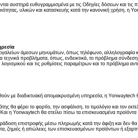
ύνται αυστηρά ευθυγραμμισμένα με τις Οδηγίες δόσεων και τις 
ιότητας, υλικών και κατασκευής κατά την κανονική χρήση, η Y
ηρεσία
ργαλείων άμεσων μηνυμάτων, όπως τηλέφωνο, αλληλογραφία κ
ια τεχνικά προβλήματα, όπως, ενδεικτικά, το πρόβλημα σύνδεσ
 λογισμικού και τις ρυθμίσεις παραμέτρων και το πρόβλημα αντ
ούν με διαδικτυακή απομακρυσμένη υπηρεσία, η Yonwaytech θα
λάτης θα φέρει το φορτίο, την ασφάλιση, το τιμολόγιο και τον 
Και η Yonwaytech θα στείλει πίσω τα επισκευασμένα προϊόντα 
ράδοση επιστροφής μέσω πληρωμής κατά την άφιξη και δεν θα φ
ματα, ζημιές ή απώλειες των επισκευασμένων προϊόντων ή εξα