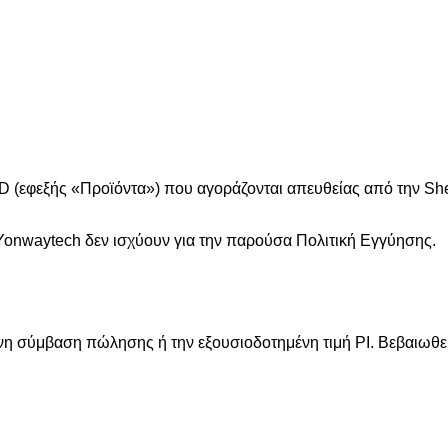
ED (εφεξής «Προϊόντα») που αγοράζονται απευθείας από την Sh
Yonwaytech δεν ισχύουν για την παρούσα Πολιτική Εγγύησης.
νη σύμβαση πώλησης ή την εξουσιοδοτημένη τιμή PI. Βεβαιωθεί