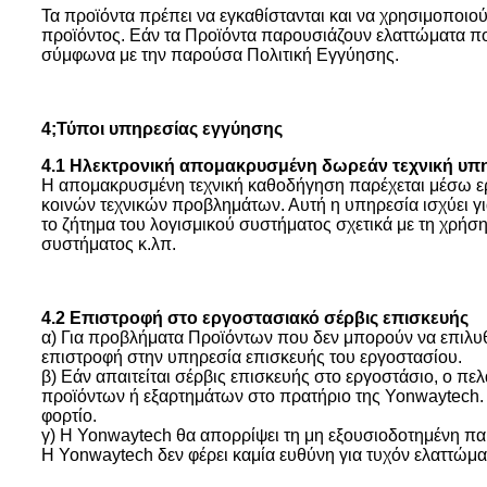
Τα προϊόντα πρέπει να εγκαθίστανται και να χρησιμοποιο
προϊόντος. Εάν τα Προϊόντα παρουσιάζουν ελαττώματα πο
σύμφωνα με την παρούσα Πολιτική Εγγύησης.
4;Τύποι υπηρεσίας εγγύησης
4.1 Ηλεκτρονική απομακρυσμένη δωρεάν τεχνική υπ
Η απομακρυσμένη τεχνική καθοδήγηση παρέχεται μέσω ε
κοινών τεχνικών προβλημάτων. Αυτή η υπηρεσία ισχύει γ
το ζήτημα του λογισμικού συστήματος σχετικά με τη χρήση
συστήματος κ.λπ.
4.2 Επιστροφή στο εργοστασιακό σέρβις επισκευής
α) Για προβλήματα Προϊόντων που δεν μπορούν να επιλυθ
επιστροφή στην υπηρεσία επισκευής του εργοστασίου.
β) Εάν απαιτείται σέρβις επισκευής στο εργοστάσιο, ο πε
προϊόντων ή εξαρτημάτων στο πρατήριο της Yonwaytech. 
φορτίο.
γ) Η Yonwaytech θα απορρίψει τη μη εξουσιοδοτημένη πα
Η Yonwaytech δεν φέρει καμία ευθύνη για τυχόν ελαττώ