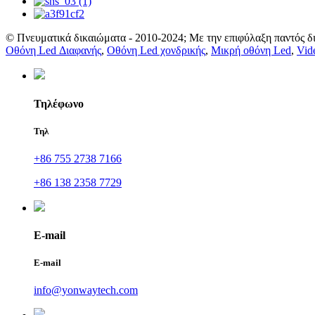
© Πνευματικά δικαιώματα - 2010-2024; Με την επιφύλαξη παντός δ
Οθόνη Led Διαφανής
,
Οθόνη Led χονδρικής
,
Μικρή οθόνη Led
,
Vid
Τηλέφωνο
Τηλ
+86 755 2738 7166
+86 138 2358 7729
E-mail
E-mail
info@yonwaytech.com