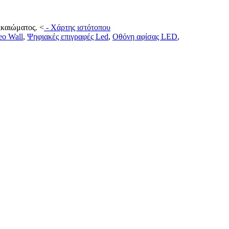
ικαιώματος.
<
-
Χάρτης ιστότοπου
eo Wall
,
Ψηφιακές επιγραφές Led
,
Οθόνη αφίσας LED
,