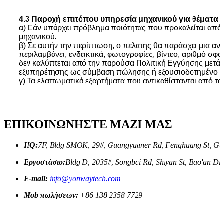
4.3 Παροχή επιτόπου υπηρεσία μηχανικού για θέματα
α) Εάν υπάρχει πρόβλημα ποιότητας που προκαλείται από τ
μηχανικού.
β) Σε αυτήν την περίπτωση, ο πελάτης θα παράσχει μια
περιλαμβάνει, ενδεικτικά, φωτογραφίες, βίντεο, αριθμό 
δεν καλύπτεται από την παρούσα Πολιτική Εγγύησης μετά τ
εξυπηρέτησης ως σύμβαση πώλησης ή εξουσιοδοτημένο 
γ) Τα ελαττωματικά εξαρτήματα που αντικαθίστανται από 
ΕΠΙΚΟΙΝΩΝΗΣΤΕ ΜΑΖΙ ΜΑΣ
HQ:
7F, Bldg SMOK, 29#, Guangyuaner Rd, Fenghuang St, Gu
Εργοστάσιο:
Bldg D, 2035#, Songbai Rd, Shiyan St, Bao'an D
E-mail:
info@yonwaytech.com
Mob πωλήσεων:
+86 138 2358 7729