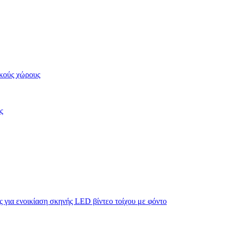
κούς χώρους
ς
για ενοικίαση σκηνής LED βίντεο τοίχου με φόντο