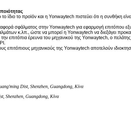
 ποιότητας
ο ίδιο το προϊόν και η Yonwaytech πιστεύει ότι η συνθήκη είν
 αναφορά σφάλματος στην Yonwaytech για εφαρμογή επιτόπου ε
σφαλμάτων κ.λπ., ώστε να μπορεί η Yonwaytech να διεξάγει προ
ην επιτόπια έρευνα του μηχανικού της Yonwaytech, ο πελάτης θ
PI.
τους επιτόπιους μηχανικούς της Yonwaytech αποτελούν ιδιοκτη
ang'ming Dist, Shenzhen, Guangdong, Κίνα
ist, Shenzhen, Guangdong, Κίνα