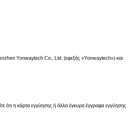
enzhen Yonwaytech Co., Ltd. (εφεξής «Yonwaytech») και
τε ότι η κάρτα εγγύησης ή άλλα έγκυρα έγγραφα εγγύησης