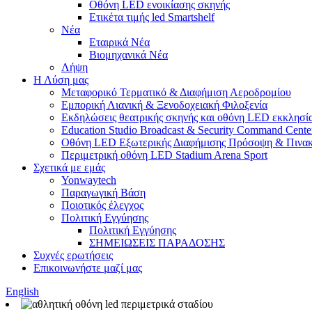
Οθόνη LED ενοικίασης σκηνής
Ετικέτα τιμής led Smartshelf
Νέα
Εταιρικά Νέα
Βιομηχανικά Νέα
Λήψη
Η Λύση μας
Μεταφορικό Τερματικό & Διαφήμιση Αεροδρομίου
Εμπορική Λιανική & Ξενοδοχειακή Φιλοξενία
Εκδηλώσεις θεατρικής σκηνής και οθόνη LED εκκλησί
Education Studio Broadcast & Security Command Cente
Οθόνη LED Εξωτερικής Διαφήμισης Πρόσοψη & Πινακ
Περιμετρική οθόνη LED Stadium Arena Sport
Σχετικά με εμάς
Yonwaytech
Παραγωγική Βάση
Ποιοτικός έλεγχος
Πολιτική Εγγύησης
Πολιτική Εγγύησης
ΣΗΜΕΙΩΣΕΙΣ ΠΑΡΑΔΟΣΗΣ
Συχνές ερωτήσεις
Επικοινωνήστε μαζί μας
English