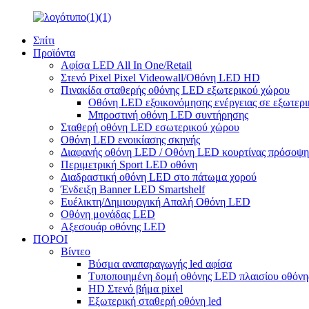
Σπίτι
Προϊόντα
Αφίσα LED All In One/Retail
Στενό Pixel Pixel Videowall/Οθόνη LED HD
Πινακίδα σταθερής οθόνης LED εξωτερικού χώρου
Οθόνη LED εξοικονόμησης ενέργειας σε εξωτερι
Μπροστινή οθόνη LED συντήρησης
Σταθερή οθόνη LED εσωτερικού χώρου
Οθόνη LED ενοικίασης σκηνής
Διαφανής οθόνη LED / Οθόνη LED κουρτίνας πρόσοψη
Περιμετρική Sport LED οθόνη
Διαδραστική οθόνη LED στο πάτωμα χορού
Ένδειξη Banner LED Smartshelf
Ευέλικτη/Δημιουργική Απαλή Οθόνη LED
Οθόνη μονάδας LED
Αξεσουάρ οθόνης LED
ΠΟΡΟΙ
Βίντεο
Βύσμα αναπαραγωγής led αφίσα
Τυποποιημένη δομή οθόνης LED πλαισίου οθόνης 
HD Στενό βήμα pixel
Εξωτερική σταθερή οθόνη led