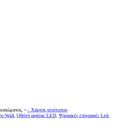
ικαιώματος.
<
-
Χάρτης ιστότοπου
eo Wall
,
Οθόνη αφίσας LED
,
Ψηφιακές επιγραφές Led
,