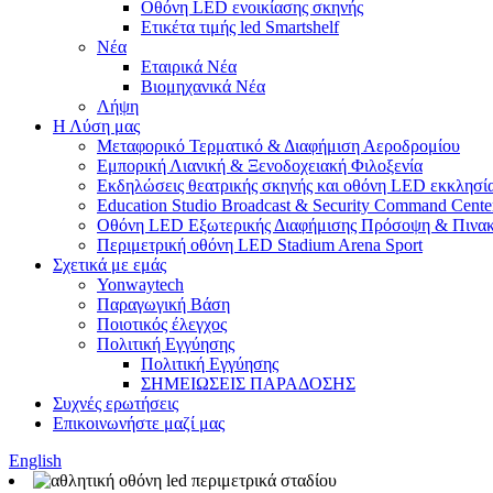
Οθόνη LED ενοικίασης σκηνής
Ετικέτα τιμής led Smartshelf
Νέα
Εταιρικά Νέα
Βιομηχανικά Νέα
Λήψη
Η Λύση μας
Μεταφορικό Τερματικό & Διαφήμιση Αεροδρομίου
Εμπορική Λιανική & Ξενοδοχειακή Φιλοξενία
Εκδηλώσεις θεατρικής σκηνής και οθόνη LED εκκλησί
Education Studio Broadcast & Security Command Cente
Οθόνη LED Εξωτερικής Διαφήμισης Πρόσοψη & Πινακ
Περιμετρική οθόνη LED Stadium Arena Sport
Σχετικά με εμάς
Yonwaytech
Παραγωγική Βάση
Ποιοτικός έλεγχος
Πολιτική Εγγύησης
Πολιτική Εγγύησης
ΣΗΜΕΙΩΣΕΙΣ ΠΑΡΑΔΟΣΗΣ
Συχνές ερωτήσεις
Επικοινωνήστε μαζί μας
English