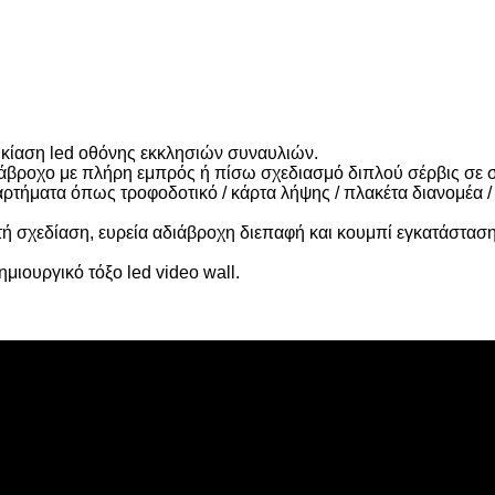
ικίαση led οθόνης εκκλησιών συναυλιών.
διάβροχο με πλήρη εμπρός ή πίσω σχεδιασμό διπλού σέρβις 
ήματα όπως τροφοδοτικό / κάρτα λήψης / πλακέτα διανομέα / 
ή σχεδίαση, ευρεία αδιάβροχη διεπαφή και κουμπί εγκατάστασ
ιουργικό τόξο led video wall.