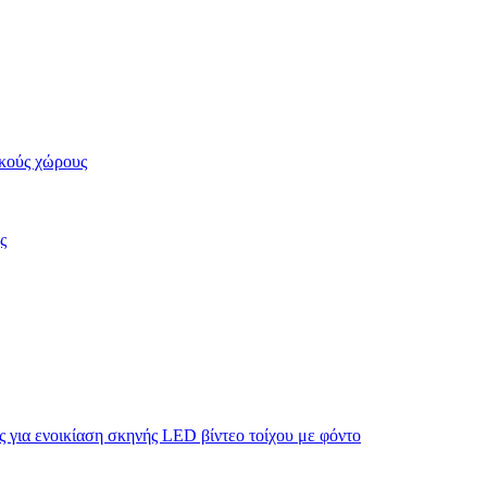
κούς χώρους
ς
για ενοικίαση σκηνής LED βίντεο τοίχου με φόντο