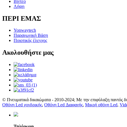
Βίντεο
Λήψη
ΠΕΡΙ ΕΜΑΣ
Yonwaytech
Παραγωγική Βάση
Ποιοτικός έλεγχος
Ακολουθήστε μας
© Πνευματικά δικαιώματα - 2010-2024; Με την επιφύλαξη παντός δ
Οθόνη Led χονδρικής
,
Οθόνη Led Διαφανής
,
Μικρή οθόνη Led
,
Vid
Τηλέφωνο