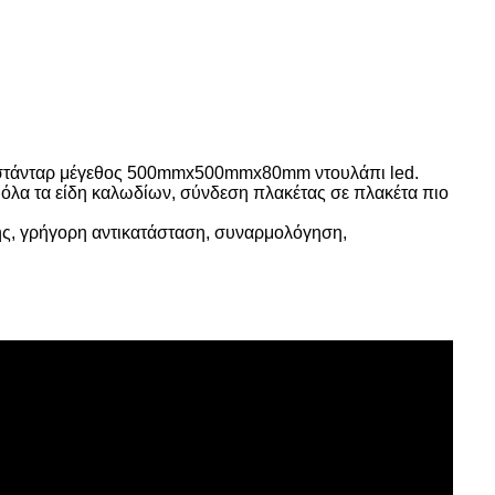
σε στάνταρ μέγεθος 500mmx500mmx80mm ντουλάπι led.
όλα τα είδη καλωδίων, σύνδεση πλακέτας σε πλακέτα πιο
ης, γρήγορη αντικατάσταση, συναρμολόγηση,