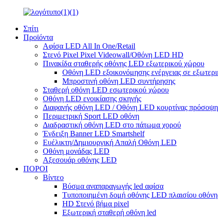
Σπίτι
Προϊόντα
Αφίσα LED All In One/Retail
Στενό Pixel Pixel Videowall/Οθόνη LED HD
Πινακίδα σταθερής οθόνης LED εξωτερικού χώρου
Οθόνη LED εξοικονόμησης ενέργειας σε εξωτερι
Μπροστινή οθόνη LED συντήρησης
Σταθερή οθόνη LED εσωτερικού χώρου
Οθόνη LED ενοικίασης σκηνής
Διαφανής οθόνη LED / Οθόνη LED κουρτίνας πρόσοψη
Περιμετρική Sport LED οθόνη
Διαδραστική οθόνη LED στο πάτωμα χορού
Ένδειξη Banner LED Smartshelf
Ευέλικτη/Δημιουργική Απαλή Οθόνη LED
Οθόνη μονάδας LED
Αξεσουάρ οθόνης LED
ΠΟΡΟΙ
Βίντεο
Βύσμα αναπαραγωγής led αφίσα
Τυποποιημένη δομή οθόνης LED πλαισίου οθόνης 
HD Στενό βήμα pixel
Εξωτερική σταθερή οθόνη led