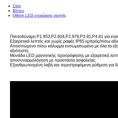
Σπίτι
Βίντεο
Οθόνη LED ενοικίασης σκηνής
Παντοδύναμη P1.953,P2.604,P2.976,P3.91,P4.81 για ενο
Εξαιρετικά λεπτός και χωρίς ραφές IP65 εμπρός/πίσω α
Αποσπώμενο πίσω κάλυμμα ενσωματωμένο με όλα τα εξαρτ
αξιόπιστη.
Μονάδα LED μαγνητικής προσρόφησης με εξαιρετικά λεπτ
αποσυναρμολόγηση με προστασία ασφαλείας.
Εξανθρωπισμένη λαβή και περιστρεφόμενη ρύθμιση για δημ