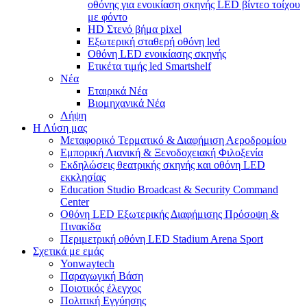
οθόνης για ενοικίαση σκηνής LED βίντεο τοίχου
με φόντο
HD Στενό βήμα pixel
Εξωτερική σταθερή οθόνη led
Οθόνη LED ενοικίασης σκηνής
Ετικέτα τιμής led Smartshelf
Νέα
Εταιρικά Νέα
Βιομηχανικά Νέα
Λήψη
Η Λύση μας
Μεταφορικό Τερματικό & Διαφήμιση Αεροδρομίου
Εμπορική Λιανική & Ξενοδοχειακή Φιλοξενία
Εκδηλώσεις θεατρικής σκηνής και οθόνη LED
εκκλησίας
Education Studio Broadcast & Security Command
Center
Οθόνη LED Εξωτερικής Διαφήμισης Πρόσοψη &
Πινακίδα
Περιμετρική οθόνη LED Stadium Arena Sport
Σχετικά με εμάς
Yonwaytech
Παραγωγική Βάση
Ποιοτικός έλεγχος
Πολιτική Εγγύησης