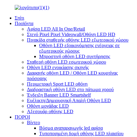
Σπίτι
Προϊόντα
Αφίσα LED All In One/Retail
Στενό Pixel Pixel Videowall/Οθόνη LED HD
Πινακίδα σταθερής οθόνης LED εξωτερικού χώρου
Οθόνη LED εξοικονόμησης ενέργειας σε
εξωτερικούς χώρους
Μπροστινή οθόνη LED συντήρησης
Σταθερή οθόνη LED εσωτερικού χώρου
Οθόνη LED ενοικίασης σκηνής
Διαφανής οθόνη LED / Οθόνη LED κουρτίνας
πρόσοψης
Περιμετρική Sport LED οθόνη
Διαδραστική οθόνη LED στο πάτωμα χορού
Ένδειξη Banner LED Smartshelf
Ευέλικτη/Δημιουργική Απαλή Οθόνη LED
Οθόνη μονάδας LED
Αξεσουάρ οθόνης LED
ΠΟΡΟΙ
Βίντεο
Βύσμα αναπαραγωγής led αφίσα
Τυποποιημένη δομή οθόνης LED πλαισίου