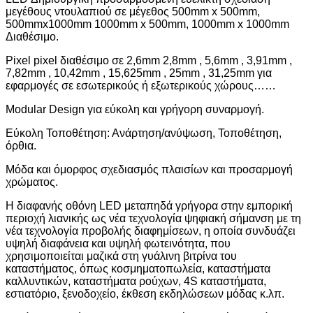
μεγέθους ντουλαπιού σε μέγεθος 500mm x 500mm,
500mmx1000mm 1000mm x 500mm, 1000mm x 1000mm
Διαθέσιμο.
Pixel pixel διαθέσιμο σε 2,6mm 2,8mm , 5,6mm , 3,91mm ,
7,82mm , 10,42mm , 15,625mm , 25mm , 31,25mm για
εφαρμογές σε εσωτερικούς ή εξωτερικούς χώρους……
Modular Design για εύκολη και γρήγορη συναρμογή.
Εύκολη Τοποθέτηση: Ανάρτηση/ανύψωση, Τοποθέτηση,
όρθια.
Μόδα και όμορφος σχεδιασμός πλαισίων και προσαρμογή
χρώματος.
Η διαφανής οθόνη LED μεταπηδά γρήγορα στην εμπορική
περιοχή λιανικής ως νέα τεχνολογία ψηφιακή σήμανση με τη
νέα τεχνολογία προβολής διαφημίσεων, η οποία συνδυάζει
υψηλή διαφάνεια και υψηλή φωτεινότητα, που
χρησιμοποιείται μαζικά στη γυάλινη βιτρίνα του
καταστήματος, όπως κοσμηματοπωλεία, καταστήματα
καλλυντικών, καταστήματα ρούχων, 4S καταστήματα,
εστιατόριο, ξενοδοχείο, έκθεση εκδηλώσεων μόδας κ.λπ.