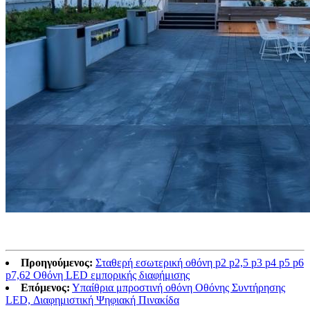
Προηγούμενος:
Σταθερή εσωτερική οθόνη p2 p2,5 p3 p4 p5 p6
p7,62 Οθόνη LED εμπορικής διαφήμισης
Επόμενος:
Υπαίθρια μπροστινή οθόνη Οθόνης Συντήρησης
LED, Διαφημιστική Ψηφιακή Πινακίδα