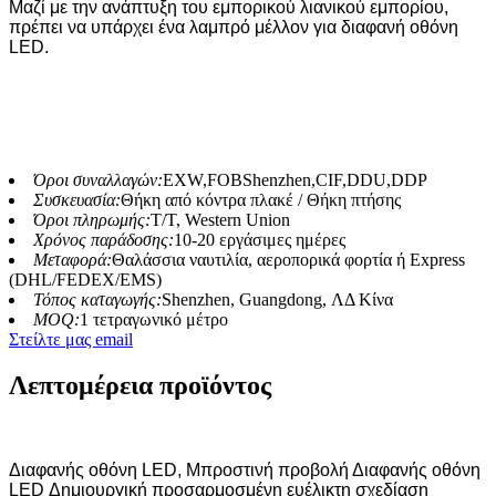
Μαζί με την ανάπτυξη του εμπορικού λιανικού εμπορίου,
πρέπει να υπάρχει ένα λαμπρό μέλλον για διαφανή οθόνη
LED.
Όροι συναλλαγών:
EXW,FOBShenzhen,CIF,DDU,DDP
Συσκευασία:
Θήκη από κόντρα πλακέ / Θήκη πτήσης
Όροι πληρωμής:
T/T, Western Union
Χρόνος παράδοσης:
10-20 εργάσιμες ημέρες
Μεταφορά:
Θαλάσσια ναυτιλία, αεροπορικά φορτία ή Express
(DHL/FEDEX/EMS)
Τόπος καταγωγής:
Shenzhen, Guangdong, ΛΔ Κίνα
MOQ:
1 τετραγωνικό μέτρο
Στείλτε μας email
Λεπτομέρεια προϊόντος
Διαφανής οθόνη LED, Μπροστινή προβολή Διαφανής οθόνη
LED Δημιουργική προσαρμοσμένη ευέλικτη σχεδίαση