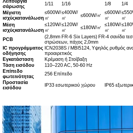
Λειτουργία
1/11
1/16
1/8
1/4
σάρωσης
≤600W/
≤400W/
≤600W/
≤550
Μέγιστη
≤600W/㎡
ισχύς
κατανάλωση
㎡
㎡
㎡
㎡
≤120W/
≤120W/
≤180W/
≤180
Μέση
≤180W/㎡
ισχύς
κατανάλωση
㎡
㎡
㎡
㎡
(2,8mm FR-6 Six Layers) FR-4 σανίδα τ
PCB
στρώσεων, πάχος 2,0mm
IC προγράμματος
ICN2038S / MBI5124, Υψηλός ρυθμός α
οδήγησης
προαιρετικός
Εγκατάσταση
Κρέμαση ή Στοίβαξη
Τάση εισόδου
110–220 AC, 50-60 Hz
Επίπεδο
256 Επίπεδο
φωτεινότητας
Προστασία
IP33 εσωτερικού χώρου
IP65 εξωτερι
εισόδου