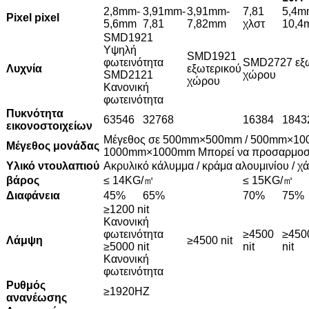
2,8mm-
3,91mm-
3,91mm-
7,81
5,4m
Pixel pixel
5,6mm
7,81
7,82mm
χλστ
10,4
SMD1921
Υψηλή
SMD1921
φωτεινότητα
SMD2727 εξω
Λυχνία
εξωτερικού
SMD2121
χώρου
χώρου
Κανονική
φωτεινότητα
Πυκνότητα
63546
32768
16384
1843
εικονοστοιχείων
Μέγεθος σε 500mm×500mm / 500mm×10
Μέγεθος μονάδας
1000mm×1000mm Μπορεί να προσαρμοσ
Υλικό ντουλαπιού
Ακρυλικό κάλυμμα / κράμα αλουμινίου / χ
βάρος
≤ 14KG/㎡
≤ 15KG/㎡
Διαφάνεια
45%
65%
70%
75%
≥1200 nit
Κανονική
φωτεινότητα
≥4500
≥450
Λάμψη
≥4500 nit
≥5000 nit
nit
nit
Κανονική
φωτεινότητα
Ρυθμός
≥1920HZ
ανανέωσης