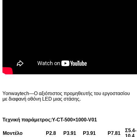
Yonwaytech—Ο αξιόπιστος προμηθευτής του εργοστασίου
με διαφανή οθόνη LED μιας στάσης.
Τεχνική παράμετρος:
Y
-CT-500×1000-V01
Σ5.4-
Μοντέλο
P2.8
P3.91
P3.91
P7.81
10.4