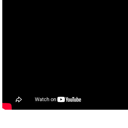
…………………