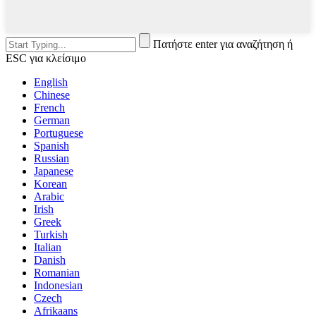
Πατήστε enter για αναζήτηση ή
ESC για κλείσιμο
English
Chinese
French
German
Portuguese
Spanish
Russian
Japanese
Korean
Arabic
Irish
Greek
Turkish
Italian
Danish
Romanian
Indonesian
Czech
Afrikaans