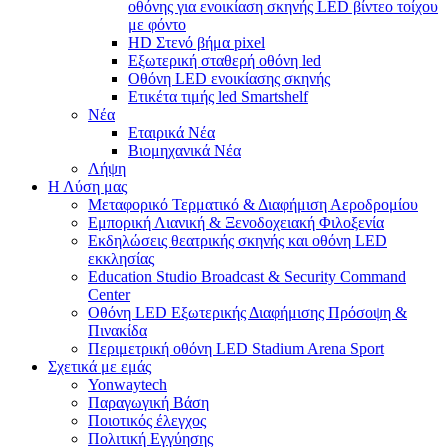
οθόνης για ενοικίαση σκηνής LED βίντεο τοίχου
με φόντο
HD Στενό βήμα pixel
Εξωτερική σταθερή οθόνη led
Οθόνη LED ενοικίασης σκηνής
Ετικέτα τιμής led Smartshelf
Νέα
Εταιρικά Νέα
Βιομηχανικά Νέα
Λήψη
Η Λύση μας
Μεταφορικό Τερματικό & Διαφήμιση Αεροδρομίου
Εμπορική Λιανική & Ξενοδοχειακή Φιλοξενία
Εκδηλώσεις θεατρικής σκηνής και οθόνη LED
εκκλησίας
Education Studio Broadcast & Security Command
Center
Οθόνη LED Εξωτερικής Διαφήμισης Πρόσοψη &
Πινακίδα
Περιμετρική οθόνη LED Stadium Arena Sport
Σχετικά με εμάς
Yonwaytech
Παραγωγική Βάση
Ποιοτικός έλεγχος
Πολιτική Εγγύησης