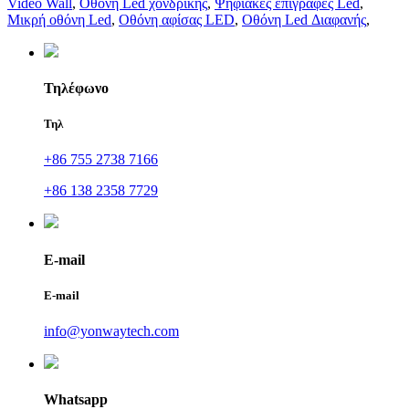
Video Wall
,
Οθόνη Led χονδρικής
,
Ψηφιακές επιγραφές Led
,
Μικρή οθόνη Led
,
Οθόνη αφίσας LED
,
Οθόνη Led Διαφανής
,
Τηλέφωνο
Τηλ
+86 755 2738 7166
+86 138 2358 7729
E-mail
E-mail
info@yonwaytech.com
Whatsapp