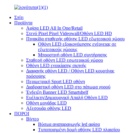
Σπίτι
Προϊόντα
Αφίσα LED All In One/Retail
Στενό Pixel Pixel Videowall/Οθόνη LED HD
Πινακίδα σταθερής οθόνης LED εξωτερικού χώρου
Οθόνη LED εξοικονόμησης ενέργειας σε
εξωτερικούς χώρους
Μπροστινή οθόνη LED συντήρησης
Σταθερή οθόνη LED εσωτερικού χώρου
Οθόνη LED ενοικίασης σκηνής
Διαφανής οθόνη LED / Οθόνη LED κουρτίνας
πρόσοψης
Περιμετρική Sport LED οθόνη
Διαδραστική οθόνη LED στο πάτωμα χορού
Ένδειξη Banner LED Smartshelf
Ευέλικτη/Δημιουργική Απαλή Οθόνη LED
Οθόνη μονάδας LED
Αξεσουάρ οθόνης LED
ΠΟΡΟΙ
Βίντεο
Βύσμα αναπαραγωγής led αφίσα
Τυποποιημένη δομή οθόνης LED πλαισίου