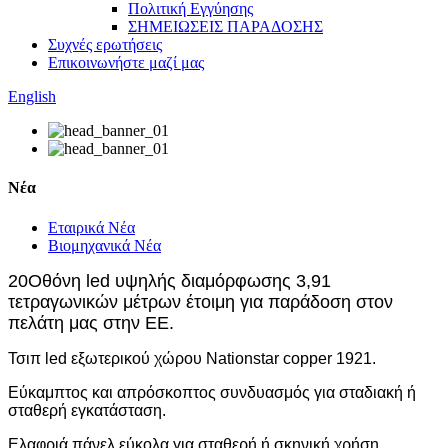
Πολιτική Εγγύησης
ΣΗΜΕΙΩΣΕΙΣ ΠΑΡΑΔΟΣΗΣ
Συχνές ερωτήσεις
Επικοινωνήστε μαζί μας
English
Νέα
Εταιρικά Νέα
Βιομηχανικά Νέα
20
Οθόνη led υψηλής διαμόρφωσης 3,91
τετραγωνικών μέτρων έτοιμη για παράδοση στον
πελάτη μας στην ΕΕ.
Τσιπ led εξωτερικού χώρου Nationstar copper 1921.
Εύκαμπτος και απρόσκοπτος συνδυασμός για σταδιακή ή
σταθερή εγκατάσταση.
Ελαφριά πάνελ εύκολα για σταθερή ή σκηνική χρήση.