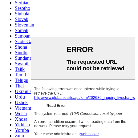
Serbian
Sesotho
Sinhala
Slovak
Slovenian
Somali
Samoan
Scots Gaelic
Shona
Sindhi
Sundanese
Swahili
Tajik
Tamil
Telugu
Thai
Ukrainian
Urdu
Uzbek
Vietnamese
Welsh
Xhosa
Yiddish
Yoruba
Zulu