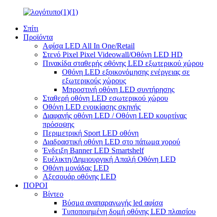
Σπίτι
Προϊόντα
Αφίσα LED All In One/Retail
Στενό Pixel Pixel Videowall/Οθόνη LED HD
Πινακίδα σταθερής οθόνης LED εξωτερικού χώρου
Οθόνη LED εξοικονόμησης ενέργειας σε
εξωτερικούς χώρους
Μπροστινή οθόνη LED συντήρησης
Σταθερή οθόνη LED εσωτερικού χώρου
Οθόνη LED ενοικίασης σκηνής
Διαφανής οθόνη LED / Οθόνη LED κουρτίνας
πρόσοψης
Περιμετρική Sport LED οθόνη
Διαδραστική οθόνη LED στο πάτωμα χορού
Ένδειξη Banner LED Smartshelf
Ευέλικτη/Δημιουργική Απαλή Οθόνη LED
Οθόνη μονάδας LED
Αξεσουάρ οθόνης LED
ΠΟΡΟΙ
Βίντεο
Βύσμα αναπαραγωγής led αφίσα
Τυποποιημένη δομή οθόνης LED πλαισίου