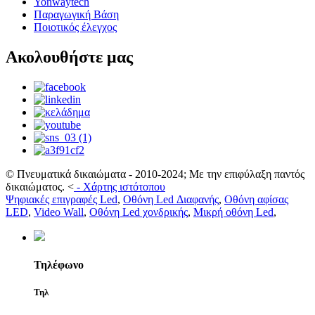
Yonwaytech
Παραγωγική Βάση
Ποιοτικός έλεγχος
Ακολουθήστε μας
© Πνευματικά δικαιώματα - 2010-2024; Με την επιφύλαξη παντός
δικαιώματος.
<
-
Χάρτης ιστότοπου
Ψηφιακές επιγραφές Led
,
Οθόνη Led Διαφανής
,
Οθόνη αφίσας
LED
,
Video Wall
,
Οθόνη Led χονδρικής
,
Μικρή οθόνη Led
,
Τηλέφωνο
Τηλ