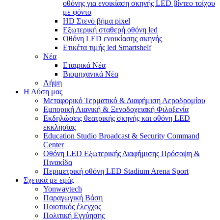
οθόνης για ενοικίαση σκηνής LED βίντεο τοίχου
με φόντο
HD Στενό βήμα pixel
Εξωτερική σταθερή οθόνη led
Οθόνη LED ενοικίασης σκηνής
Ετικέτα τιμής led Smartshelf
Νέα
Εταιρικά Νέα
Βιομηχανικά Νέα
Λήψη
Η Λύση μας
Μεταφορικό Τερματικό & Διαφήμιση Αεροδρομίου
Εμπορική Λιανική & Ξενοδοχειακή Φιλοξενία
Εκδηλώσεις θεατρικής σκηνής και οθόνη LED
εκκλησίας
Education Studio Broadcast & Security Command
Center
Οθόνη LED Εξωτερικής Διαφήμισης Πρόσοψη &
Πινακίδα
Περιμετρική οθόνη LED Stadium Arena Sport
Σχετικά με εμάς
Yonwaytech
Παραγωγική Βάση
Ποιοτικός έλεγχος
Πολιτική Εγγύησης