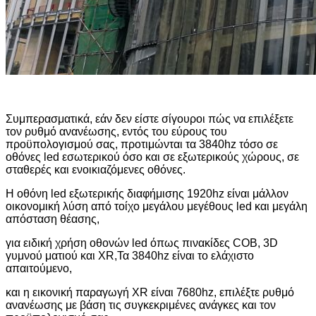
Συμπερασματικά, εάν δεν είστε σίγουροι πώς να επιλέξετε
τον ρυθμό ανανέωσης, εντός του εύρους του
προϋπολογισμού σας, προτιμώνται τα 3840hz τόσο σε
οθόνες led εσωτερικού όσο και σε εξωτερικούς χώρους, σε
σταθερές και ενοικιαζόμενες οθόνες.
Η οθόνη led εξωτερικής διαφήμισης 1920hz είναι μάλλον
οικονομική λύση από τοίχο μεγάλου μεγέθους led και μεγάλη
απόσταση θέασης,
για ειδική χρήση οθονών led όπως πινακίδες COB, 3D
γυμνού ματιού και XR,
Τα 3840hz είναι το ελάχιστο
απαιτούμενο,
και η εικονική παραγωγή XR είναι 7680hz, επιλέξτε ρυθμό
ανανέωσης με βάση τις συγκεκριμένες ανάγκες και τον