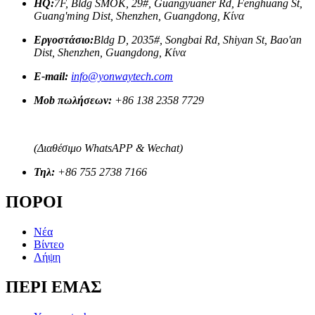
HQ:
7F, Bldg SMOK, 29#, Guangyuaner Rd, Fenghuang St,
Guang'ming Dist, Shenzhen, Guangdong, Κίνα
Εργοστάσιο:
Bldg D, 2035#, Songbai Rd, Shiyan St, Bao'an
Dist, Shenzhen, Guangdong, Κίνα
E-mail:
info@yonwaytech.com
Mob πωλήσεων:
+86 138 2358 7729
(Διαθέσιμο WhatsAPP & Wechat)
Τηλ:
+86 755 2738 7166
ΠΟΡΟΙ
Νέα
Βίντεο
Λήψη
ΠΕΡΙ ΕΜΑΣ