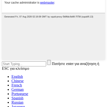
Πατήστε enter για αναζήτηση ή
ESC για κλείσιμο
English
Chinese
French
German
Portuguese
Spanish
Russian
Japanese