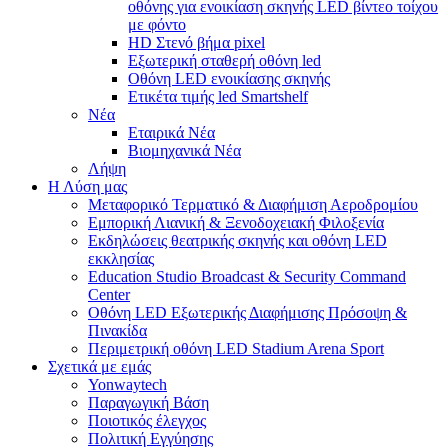
οθόνης για ενοικίαση σκηνής LED βίντεο τοίχου
με φόντο
HD Στενό βήμα pixel
Εξωτερική σταθερή οθόνη led
Οθόνη LED ενοικίασης σκηνής
Ετικέτα τιμής led Smartshelf
Νέα
Εταιρικά Νέα
Βιομηχανικά Νέα
Λήψη
Η Λύση μας
Μεταφορικό Τερματικό & Διαφήμιση Αεροδρομίου
Εμπορική Λιανική & Ξενοδοχειακή Φιλοξενία
Εκδηλώσεις θεατρικής σκηνής και οθόνη LED
εκκλησίας
Education Studio Broadcast & Security Command
Center
Οθόνη LED Εξωτερικής Διαφήμισης Πρόσοψη &
Πινακίδα
Περιμετρική οθόνη LED Stadium Arena Sport
Σχετικά με εμάς
Yonwaytech
Παραγωγική Βάση
Ποιοτικός έλεγχος
Πολιτική Εγγύησης