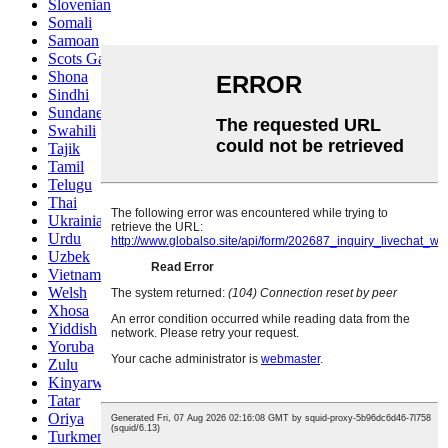
Slovenian
Somali
Samoan
Scots Gaelic
Shona
Sindhi
Sundanese
Swahili
Tajik
Tamil
Telugu
Thai
Ukrainian
Urdu
Uzbek
Vietnamese
Welsh
Xhosa
Yiddish
Yoruba
Zulu
Kinyarwanda
Tatar
Oriya
Turkmen