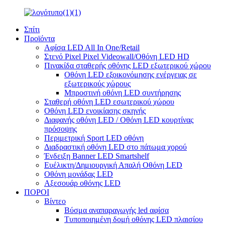
Σπίτι
Προϊόντα
Αφίσα LED All In One/Retail
Στενό Pixel Pixel Videowall/Οθόνη LED HD
Πινακίδα σταθερής οθόνης LED εξωτερικού χώρου
Οθόνη LED εξοικονόμησης ενέργειας σε
εξωτερικούς χώρους
Μπροστινή οθόνη LED συντήρησης
Σταθερή οθόνη LED εσωτερικού χώρου
Οθόνη LED ενοικίασης σκηνής
Διαφανής οθόνη LED / Οθόνη LED κουρτίνας
πρόσοψης
Περιμετρική Sport LED οθόνη
Διαδραστική οθόνη LED στο πάτωμα χορού
Ένδειξη Banner LED Smartshelf
Ευέλικτη/Δημιουργική Απαλή Οθόνη LED
Οθόνη μονάδας LED
Αξεσουάρ οθόνης LED
ΠΟΡΟΙ
Βίντεο
Βύσμα αναπαραγωγής led αφίσα
Τυποποιημένη δομή οθόνης LED πλαισίου