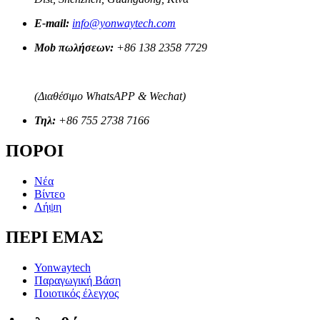
E-mail:
info@yonwaytech.com
Mob πωλήσεων:
+86 138 2358 7729
(Διαθέσιμο WhatsAPP & Wechat)
Τηλ:
+86 755 2738 7166
ΠΟΡΟΙ
Νέα
Βίντεο
Λήψη
ΠΕΡΙ ΕΜΑΣ
Yonwaytech
Παραγωγική Βάση
Ποιοτικός έλεγχος