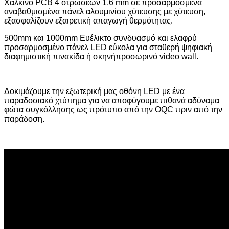
Χάλκινο PCB 4 στρώσεων 1,6 mm σε προσαρμοσμένα
αναβαθμισμένα πάνελ αλουμινίου χύτευσης με χύτευση,
εξασφαλίζουν εξαιρετική απαγωγή θερμότητας.
500mm και 1000mm Ευέλικτο συνδυασμό και ελαφρύ
προσαρμοσμένο πάνελ LED εύκολα για σταθερή ψηφιακή
διαφημιστική πινακίδα ή σκηνή
προσωρινό video wall.
Δοκιμάζουμε την εξωτερική μας οθόνη LED με ένα
παραδοσιακό χτύπημα για να αποφύγουμε πιθανά αδύναμα
φώτα συγκόλλησης ως πρότυπο από την OQC πριν από την
παράδοση.