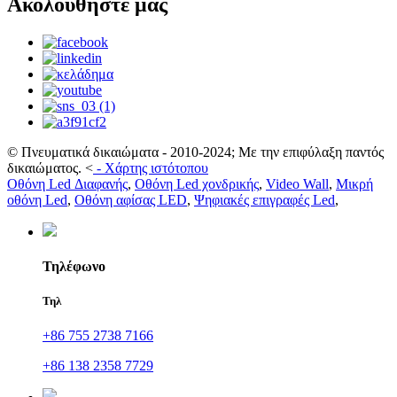
Ακολουθήστε μας
© Πνευματικά δικαιώματα - 2010-2024; Με την επιφύλαξη παντός
δικαιώματος.
<
-
Χάρτης ιστότοπου
Οθόνη Led Διαφανής
,
Οθόνη Led χονδρικής
,
Video Wall
,
Μικρή
οθόνη Led
,
Οθόνη αφίσας LED
,
Ψηφιακές επιγραφές Led
,
Τηλέφωνο
Τηλ
+86 755 2738 7166
+86 138 2358 7729