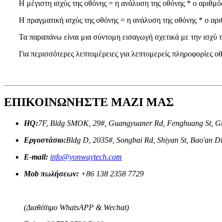
Η μέγιστη ισχύς της οθόνης = η ανάλυση της οθόνης * ο αριθμό
Η πραγματική ισχύς της οθόνης = η ανάλυση της οθόνης * ο αρ
Τα παραπάνω είναι μια σύντομη εισαγωγή σχετικά με την ισχύ τ
Για περισσότερες λεπτομέρειες για λεπτομερείς πληροφορίες οθ
ΕΠΙΚΟΙΝΩΝΗΣΤΕ ΜΑΖΙ ΜΑΣ
HQ:
7F, Bldg SMOK, 29#, Guangyuaner Rd, Fenghuang St, Gu
Εργοστάσιο:
Bldg D, 2035#, Songbai Rd, Shiyan St, Bao'an D
E-mail:
info@yonwaytech.com
Mob πωλήσεων:
+86 138 2358 7729
(Διαθέσιμο WhatsAPP & Wechat)