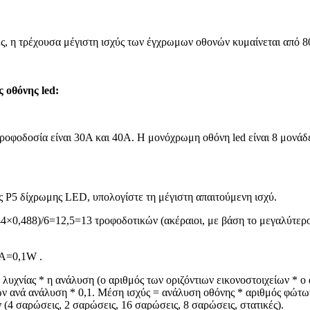
ς, η τρέχουσα μέγιστη ισχύς των έγχρωμων οθονών κυμαίνεται από 
 οθόνης led:
τροφοδοσία είναι 30Α και 40Α. Η μονόχρωμη οθόνη led είναι 8 μονά
ς P5 δίχρωμης LED, υπολογίστε τη μέγιστη απαιτούμενη ισχύ.
4×0,488)/6=12,5=13 τροφοδοτικών (ακέραιοι, με βάση το μεγαλύτερ
mA=0,1W .
λυχνίας * η ανάλυση (ο αριθμός των οριζόντιων εικονοστοιχείων * ο 
ων ανά ανάλυση * 0,1. Μέση ισχύς = ανάλυση οθόνης * αριθμός φώτω
4 σαρώσεις, 2 σαρώσεις, 16 σαρώσεις, 8 σαρώσεις, στατικές).