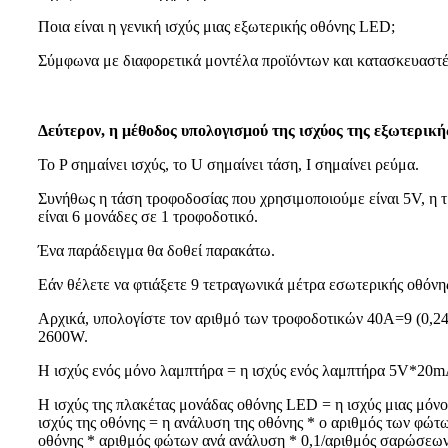
Ποια είναι η γενική ισχύς μιας εξωτερικής οθόνης LED;
Σύμφωνα με διαφορετικά μοντέλα προϊόντων και κατασκευαστέ
Δεύτερον, η μέθοδος υπολογισμού της ισχύος της εξωτερικής
Το P σημαίνει ισχύς, το U σημαίνει τάση, I σημαίνει ρεύμα.
Συνήθως η τάση τροφοδοσίας που χρησιμοποιούμε είναι 5V, η 
είναι 6 μονάδες σε 1 τροφοδοτικό.
Ένα παράδειγμα θα δοθεί παρακάτω.
Εάν θέλετε να φτιάξετε 9 τετραγωνικά μέτρα εσωτερικής οθόνη
Αρχικά, υπολογίστε τον αριθμό των τροφοδοτικών 40Α=9 (0,24
2600W.
Η ισχύς ενός μόνο λαμπτήρα = η ισχύς ενός λαμπτήρα 5V*20
Η ισχύς της πλακέτας μονάδας οθόνης LED = η ισχύς μιας μόνο 
ισχύς της οθόνης = η ανάλυση της οθόνης * ο αριθμός των φώτ
οθόνης * αριθμός φώτων ανά ανάλυση * 0,1/αριθμός σαρώσεων (