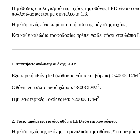
Η μέθοδος υπολογισμού της ισχύος της οθόνης LED είναι ο υπολ
πολλαπλασιάζεται με συντελεστή 1,3.
Η μέση ισχύς είναι περίπου το ήμισυ της μέγιστης ισχύος.
Και κάθε καλώδιο τροφοδοσίας πρέπει να δει πόσα ντουλάπια LE
1. Απαιτήσεις ανάλυσης οθόνης LED:
Εξωτερική οθόνη led (κάθονται νότια και βόρεια): >4000CD/M
2
Οθόνη led εσωτερικού χώρου: >800CD/M
.
2
Ημι-εσωτερικές μονάδες led: >2000CD/M
.
2. Τρεις παράμετροι ισχύος οθόνης LED εξωτερικού χώρου:
Η μέση ισχύς της οθόνης = η ανάλυση της οθόνης * ο αριθμός 