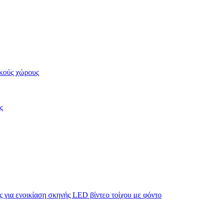
κούς χώρους
ς
για ενοικίαση σκηνής LED βίντεο τοίχου με φόντο