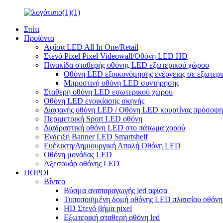
Σπίτι
Προϊόντα
Αφίσα LED All In One/Retail
Στενό Pixel Pixel Videowall/Οθόνη LED HD
Πινακίδα σταθερής οθόνης LED εξωτερικού χώρου
Οθόνη LED εξοικονόμησης ενέργειας σε εξωτερι
Μπροστινή οθόνη LED συντήρησης
Σταθερή οθόνη LED εσωτερικού χώρου
Οθόνη LED ενοικίασης σκηνής
Διαφανής οθόνη LED / Οθόνη LED κουρτίνας πρόσοψη
Περιμετρική Sport LED οθόνη
Διαδραστική οθόνη LED στο πάτωμα χορού
Ένδειξη Banner LED Smartshelf
Ευέλικτη/Δημιουργική Απαλή Οθόνη LED
Οθόνη μονάδας LED
Αξεσουάρ οθόνης LED
ΠΟΡΟΙ
Βίντεο
Βύσμα αναπαραγωγής led αφίσα
Τυποποιημένη δομή οθόνης LED πλαισίου οθόνης 
HD Στενό βήμα pixel
Εξωτερική σταθερή οθόνη led