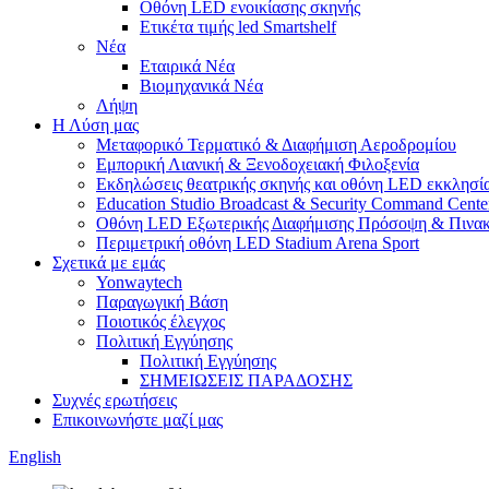
Οθόνη LED ενοικίασης σκηνής
Ετικέτα τιμής led Smartshelf
Νέα
Εταιρικά Νέα
Βιομηχανικά Νέα
Λήψη
Η Λύση μας
Μεταφορικό Τερματικό & Διαφήμιση Αεροδρομίου
Εμπορική Λιανική & Ξενοδοχειακή Φιλοξενία
Εκδηλώσεις θεατρικής σκηνής και οθόνη LED εκκλησί
Education Studio Broadcast & Security Command Cente
Οθόνη LED Εξωτερικής Διαφήμισης Πρόσοψη & Πινακ
Περιμετρική οθόνη LED Stadium Arena Sport
Σχετικά με εμάς
Yonwaytech
Παραγωγική Βάση
Ποιοτικός έλεγχος
Πολιτική Εγγύησης
Πολιτική Εγγύησης
ΣΗΜΕΙΩΣΕΙΣ ΠΑΡΑΔΟΣΗΣ
Συχνές ερωτήσεις
Επικοινωνήστε μαζί μας
English