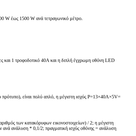
800 W έως 1500 W ανά τετραγωνικό μέτρο.
δες και 1 τροφοδοτικό 40Α και η διπλή έγχρωμη οθόνη LED
ο πρότυπο), είναι πολύ απλό, η μέγιστη ισχύς P=13×40A×5V=
αριθμός των κατακόρυφων εικονοστοιχείων) / 2; η μέγιστη
ν ανά ανάλυση * 0,1/2; πραγματική ισχύς οθόνης = ανάλυση