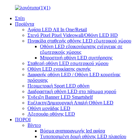
Σπίτι
Προϊόντα
Αφίσα LED All In One/Retail
Στενό Pixel Pixel Videowall/Οθόνη LED HD
Πινακίδα σταθερής οθόνης LED εξωτερικού χώρου
Οθόνη LED εξοικονόμησης ενέργειας σε
εξωτερικούς χώρους
Μπροστινή οθόνη LED συντήρησης
Σταθερή οθόνη LED εσωτερικού χώρου
Οθόνη LED ενοικίασης σκηνής
Διαφανής οθόνη LED / Οθόνη LED κουρτίνας
πρόσοψης
Περιμετρική Sport LED οθόνη
Διαδραστική οθόνη LED στο πάτωμα χορού
Ένδειξη Banner LED Smartshelf
Ευέλικτη/Δημιουργική Απαλή Οθόνη LED
Οθόνη μονάδας LED
Αξεσουάρ οθόνης LED
ΠΟΡΟΙ
Βίντεο
Βύσμα αναπαραγωγής led αφίσα
Τυποποιημένη δομή οθόνης LED πλαισίου