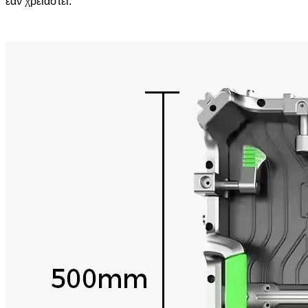
εάν χρειαστεί.