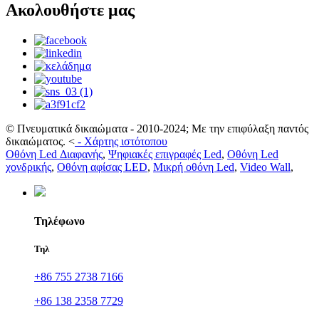
Ακολουθήστε μας
© Πνευματικά δικαιώματα - 2010-2024; Με την επιφύλαξη παντός
δικαιώματος.
<
-
Χάρτης ιστότοπου
Οθόνη Led Διαφανής
,
Ψηφιακές επιγραφές Led
,
Οθόνη Led
χονδρικής
,
Οθόνη αφίσας LED
,
Μικρή οθόνη Led
,
Video Wall
,
Τηλέφωνο
Τηλ
+86 755 2738 7166
+86 138 2358 7729