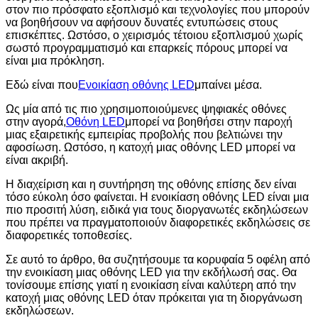
στον πιο πρόσφατο εξοπλισμό και τεχνολογίες που μπορούν
να βοηθήσουν να αφήσουν δυνατές εντυπώσεις στους
επισκέπτες. Ωστόσο, ο χειρισμός τέτοιου εξοπλισμού χωρίς
σωστό προγραμματισμό και επαρκείς πόρους μπορεί να
είναι μια πρόκληση.
Εδώ είναι που
Ενοικίαση οθόνης LED
μπαίνει μέσα.
Ως μία από τις πιο χρησιμοποιούμενες ψηφιακές οθόνες
στην αγορά,
Οθόνη LED
μπορεί να βοηθήσει στην παροχή
μιας εξαιρετικής εμπειρίας προβολής που βελτιώνει την
αφοσίωση. Ωστόσο, η κατοχή μιας οθόνης LED μπορεί να
είναι ακριβή.
Η διαχείριση και η συντήρηση της οθόνης επίσης δεν είναι
τόσο εύκολη όσο φαίνεται. Η ενοικίαση οθόνης LED είναι μια
πιο προσιτή λύση, ειδικά για τους διοργανωτές εκδηλώσεων
που πρέπει να πραγματοποιούν διαφορετικές εκδηλώσεις σε
διαφορετικές τοποθεσίες.
Σε αυτό το άρθρο, θα συζητήσουμε τα κορυφαία 5 οφέλη από
την ενοικίαση μιας οθόνης LED για την εκδήλωσή σας. Θα
τονίσουμε επίσης γιατί η ενοικίαση είναι καλύτερη από την
κατοχή μιας οθόνης LED όταν πρόκειται για τη διοργάνωση
εκδηλώσεων.