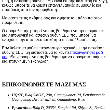
τιμή, η ενοικίαση οθόνης LED είναι επίσης καλύτερη επιλογή,
καθώς μπορείτε να λάβετε επαγγελματικές συμβουλές και
προτάσεις από τον προμηθευτή.
Μοιραστείτε τις σκέψεις σας και αφήστε τα υπόλοιπα στον
προμηθευτή.
Ο προμηθευτής μπορεί να σας βοηθήσει να προετοιμάσετε
μια λειτουργική και ασφαλή οθόνη LED που μπορεί να
ενισχύσει την αποτελεσματικότητα της εκδήλωσής σας.
Εάν θέλετε να μάθετε περισσότερα σχετικά με την ενοικίαση
οθόνης LED, μη διστάσετε να το κάνετε
επικοινωνήστε μαζί
μας
. Θα χαρούμε να σας βοηθήσουμε να πραγματοποιήσετε
μια επιτυχημένη εκδήλωση.
ΕΠΙΚΟΙΝΩΝΗΣΤΕ ΜΑΖΙ ΜΑΣ
HQ:
7F, Bldg SMOK, 29#, Guangyuaner Rd, Fenghuang St,
Guang'ming Dist, Shenzhen, Guangdong, Κίνα
Εργοστάσιο:
Bldg D, 2035#, Songbai Rd, Shiyan St, Bao'an