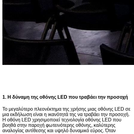
1. Η δύναμη της οθόνης LED που τραβάει την προσοχή
Το μεγαλύτερο πλεονέκτημα της χρήσης μιας οθόνης LED σε
μια εκδήλωση είναι η ικανότητά της να τραβάει την προσοχή.
Η οθόνη LED χρησιμοποιεί τεχνολογία οθόνης LED που
βοηθά στην παροχή φωτεινότερης οθόνης, καλύτερης
αναλογίας αντίθεσης και υψηλό δυναμικό εύρος. Όταν