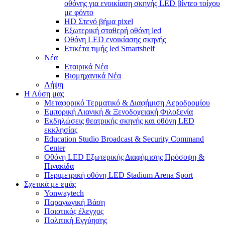
οθόνης για ενοικίαση σκηνής LED βίντεο τοίχου
με φόντο
HD Στενό βήμα pixel
Εξωτερική σταθερή οθόνη led
Οθόνη LED ενοικίασης σκηνής
Ετικέτα τιμής led Smartshelf
Νέα
Εταιρικά Νέα
Βιομηχανικά Νέα
Λήψη
Η Λύση μας
Μεταφορικό Τερματικό & Διαφήμιση Αεροδρομίου
Εμπορική Λιανική & Ξενοδοχειακή Φιλοξενία
Εκδηλώσεις θεατρικής σκηνής και οθόνη LED
εκκλησίας
Education Studio Broadcast & Security Command
Center
Οθόνη LED Εξωτερικής Διαφήμισης Πρόσοψη &
Πινακίδα
Περιμετρική οθόνη LED Stadium Arena Sport
Σχετικά με εμάς
Yonwaytech
Παραγωγική Βάση
Ποιοτικός έλεγχος
Πολιτική Εγγύησης