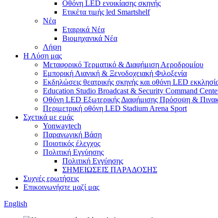
Οθόνη LED ενοικίασης σκηνής
Ετικέτα τιμής led Smartshelf
Νέα
Εταιρικά Νέα
Βιομηχανικά Νέα
Λήψη
Η Λύση μας
Μεταφορικό Τερματικό & Διαφήμιση Αεροδρομίου
Εμπορική Λιανική & Ξενοδοχειακή Φιλοξενία
Εκδηλώσεις θεατρικής σκηνής και οθόνη LED εκκλησί
Education Studio Broadcast & Security Command Cente
Οθόνη LED Εξωτερικής Διαφήμισης Πρόσοψη & Πινακ
Περιμετρική οθόνη LED Stadium Arena Sport
Σχετικά με εμάς
Yonwaytech
Παραγωγική Βάση
Ποιοτικός έλεγχος
Πολιτική Εγγύησης
Πολιτική Εγγύησης
ΣΗΜΕΙΩΣΕΙΣ ΠΑΡΑΔΟΣΗΣ
Συχνές ερωτήσεις
Επικοινωνήστε μαζί μας
English