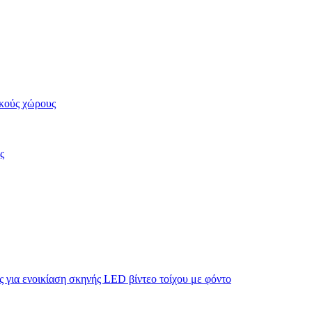
κούς χώρους
ς
για ενοικίαση σκηνής LED βίντεο τοίχου με φόντο