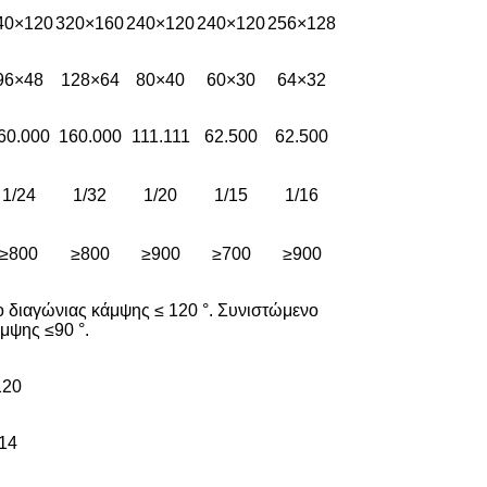
40×120
320×160
240×120
240×120
256×128
96×48
128×64
80×40
60×30
64×32
60.000
160.000
111.111
62.500
62.500
1/24
1/32
1/20
1/15
1/16
≥800
≥800
≥900
≥700
≥900
ιο διαγώνιας κάμψης ≤ 120 °. Συνιστώμενο
άμψης ≤90 °.
120
14