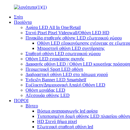
Σπίτι
Προϊόντα
Αφίσα LED All In One/Retail
Στενό Pixel Pixel Videowall/Οθόνη LED HD
Πινακίδα σταθερής οθόνης LED εξωτερικού χώρου
Οθόνη LED εξοικονόμησης ενέργειας σε εξωτερι
Μπροστινή οθόνη LED συντήρησης
Σταθερή οθόνη LED εσωτερικού χώρου
Οθόνη LED ενοικίασης σκηνής
Διαφανής οθόνη LED / Οθόνη LED κουρτίνας πρόσοψη
Περιμετρική Sport LED οθόνη
Διαδραστική οθόνη LED στο πάτωμα χορού
Ένδειξη Banner LED Smartshelf
Ευέλικτη/Δημιουργική Απαλή Οθόνη LED
Οθόνη μονάδας LED
Αξεσουάρ οθόνης LED
ΠΟΡΟΙ
Βίντεο
Βύσμα αναπαραγωγής led αφίσα
Τυποποιημένη δομή οθόνης LED πλαισίου οθόνης 
HD Στενό βήμα pixel
Εξωτερική σταθερή οθόνη led