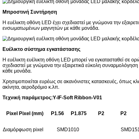
Μπροστινή Συντήρηση
Η ευέλικτη οθόνη LED έχει σχεδιαστεί με γνώμονα την εξαιρε
ενσωματωμένων μαγνητών με κάθε μονάδα.
Ευέλικτο σύστημα εγκατάστασης
Η ευέλικτη ευέλικτη οθόνη LED μπορεί να εγκατασταθεί σε ορ
σχεδιαστεί με γνώμονα την εξαιρετικά εύκολη συναρμολόγηση
κάθε μονάδα.
Χρησιμοποιείται ευρέως σε ακανόνιστες κατασκευές, όπως κλα
ακίνητα, αεροδρόμιο κ.λπ.
Τεχνική παράμετρος:
Y
-IF-Soft Ribbon-V01
Pixel Pixel (mm)
P1.56
P1.875
P2
P2
Διαμόρφωση pixel
SMD1010
SMD15