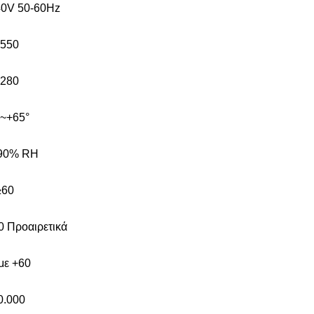
0V 50-60Hz
 550
 280
°~+65°
90% RH
≥60
0 Προαιρετικά
με +60
0.000