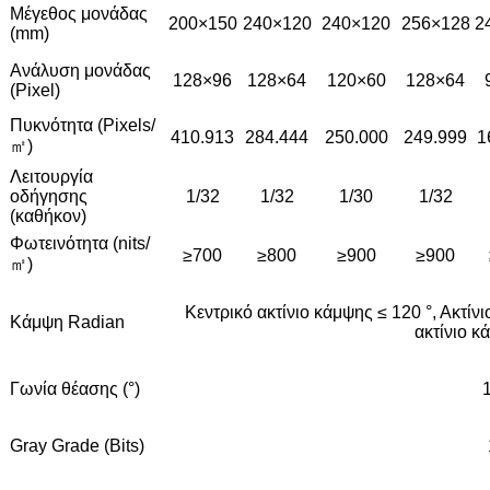
Μέγεθος μονάδας
200×150
240×120
240×120
256×128
2
(mm)
Ανάλυση μονάδας
128×96
128×64
120×60
128×64
(Pixel)
Πυκνότητα (Pixels/
410.913
284.444
250.000
249.999
1
㎡)
Λειτουργία
οδήγησης
1/32
1/32
1/30
1/32
(καθήκον)
Φωτεινότητα (nits/
≥700
≥800
≥900
≥900
㎡)
Κεντρικό ακτίνιο κάμψης ≤ 120 °, Ακτίν
Κάμψη Radian
ακτίνιο κ
Γωνία θέασης (°)
Gray Grade (Bits)