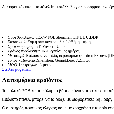
Διαφορετικό εύκαμπτο πάνελ led κατάλληλο για προσαρμοσμένο έργο
Όροι συναλλαγών:
EXW,FOBShenzhen,CIF,DDU,DDP
Συσκευασία:
Θήκη από κόντρα πλακέ / Θήκη πτήσης
Όροι πληρωμής:
T/T, Western Union
Χρόνος παράδοσης:
10-20 εργάσιμες ημέρες
Μεταφορά:
Θαλάσσια ναυτιλία, αεροπορικά φορτία ή Express
Τόπος καταγωγής:
Shenzhen, Guangdong, ΛΔ Κίνα
MOQ:
1 τετραγωνικό μέτρο
Στείλτε μας email
Λεπτομέρεια προϊόντος
Το μαλακό PCB και το κάλυμμα βάσης κάνουν το εύκαμπτο πάν
Ευέλικτο πάνελ, μπορεί να ταιριάξει με διαφορετικές δημιουργ
Ο αυστηρός ποιοτικός έλεγχος και η μακροχρόνια εμπειρία εφ